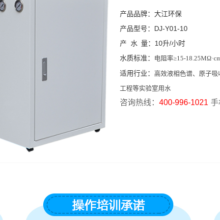
产品品牌：大江环保
产品型号：DJ-Y01-10
产 水 量：10升/小时
水质标准：
电阻率≥15-18.25MΩ·
适用行业：
高效液相色谱、原子吸
工程等实验室用水
咨询热线：
400-996-1021
手