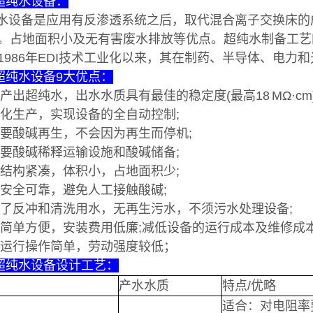
I超纯水设备：
纯水设备是应用有反渗透系统之后，取代混合离子交换床
。占地面积小及无有害废水排放等优点。超纯水制备工艺
1986年EDI技术工业化以来，其在制药、半导体、电力
I超纯水设备
9大优点：
续产出超纯水，出水水质具有最佳的稳定度(最高18 MΩ·cm
块化生产，实现设备的全自动控制;
需要酸碱再生，不会因为再生而停机;
需要酸碱稀释运输设施和酸碱储备;
备结构紧凑，体积小，占地面积少;
用安全可靠，避免人工接触酸碱;
省了反冲和清洗用水，无再生污水，不须污水处理设备;
装简单方便，安装费用低廉;减低设备的运行成本及维修成本
备运行操作简单，劳动强度较低；
I超纯水设备设计工艺：
产水水质
特点/优略
适合：对电阻率