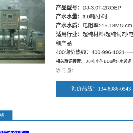
产品型号：
DJ-3.0T-2ROEP
产水水量
：3
.0吨/小时
产水水质：
电阻率≥15-18M
Ω.c
适用行业：
超纯材料/超纯试剂/
细产品
400询价热线：400-996-1021---
相关热词搜索：
3
0吨
小时EDI超纯水设备
访 问 量：
询价热线：134-8086-0543
绍