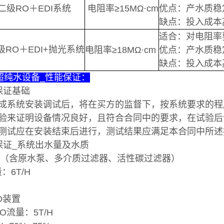
二级RO＋EDI系统
电阻率≥15MΩ·cm
优点：产水质稳
缺点：投入成本
适合：对电阻率
级RO＋EDI+抛光系统
电阻率≥18MΩ·cm
优点：产水质稳
缺点：投入成本
I超纯水设备_性能保证：
保证基础
成系统安装调试后，将在买方的监督下，按系统要求的程
验来证明设备情况良好，且符合合同中的要求，在试验后
测试应在安装结束后进行，测试结果应满足本合同中所述
保证_系统出水量及水质
理（含原水泵、多介质过滤器、活性碳过滤器）
量：6T/H
O装置
RO流量：5T/H