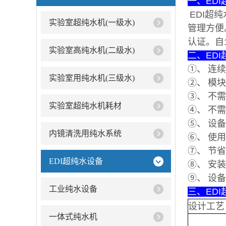
一、ED
EDI超
实验室超纯水机(一级水)
管理方便
认证。自
实验室高纯水机(二级水)
二、ED
①、 连
实验室用纯水机(三级水)
②、 模
③、 不
实验室超纯水机耗材
④、 不
⑤、 设
内镜清洗用纯水系统
⑥、 使
⑦、 节
EDI超纯水设备
⑧、 安
⑨、 设
工业纯水设备
三、ED
设计工艺
一体式纯水机